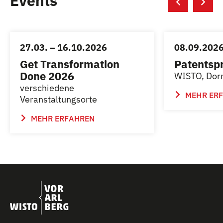
Events
27.03. – 16.10.2026
08.09.202
Get Transformation
Patentsp
Done 2026
WISTO, Dor
verschiedene
MEHR ER
Veranstaltungsorte
MEHR ERFAHREN