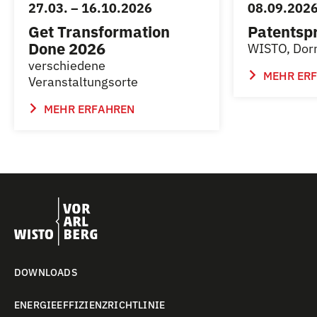
27.03. – 16.10.2026
08.09.202
Get Transformation
Patentsp
Done 2026
WISTO, Dor
verschiedene
MEHR ER
Veranstaltungsorte
MEHR ERFAHREN
DOWNLOADS
ENERGIEEFFIZIENZRICHTLINIE