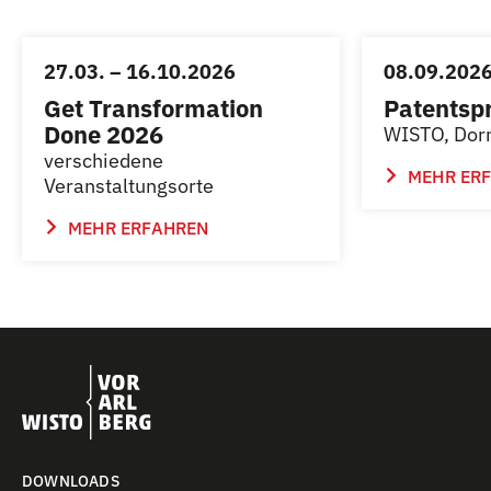
27.03. – 16.10.2026
08.09.202
Get Transformation
Patentsp
Done 2026
WISTO, Dor
verschiedene
MEHR ER
Veranstaltungsorte
MEHR ERFAHREN
DOWNLOADS