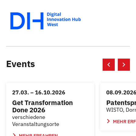
Events
27.03. – 16.10.2026
08.09.202
Get Transformation
Patentsp
Done 2026
WISTO, Dor
verschiedene
MEHR ER
Veranstaltungsorte
MEHR ERFAHREN