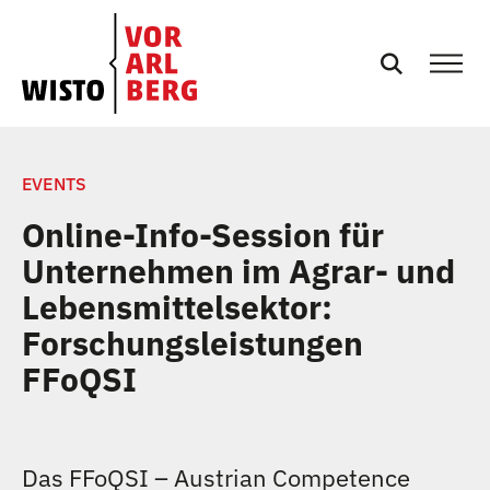
SERVICES
EVENTS
Online-Info-Session für
EVENTS
Unternehmen im Agrar- und
Lebensmittelsektor:
NEWS
Forschungsleistungen
PRESSE
FFoQSI
PODCASTS
Das FFoQSI – Austrian Competence