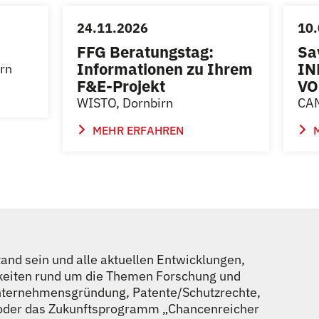
24.11.2026
10.
FFG Beratungstag:
Sa
Informationen zu Ihrem
IN
irn
F&E-Projekt
VO
WISTO, Dornbirn
CAM
MEHR ERFAHREN
nd sein und alle aktuellen Entwicklungen,
keiten rund um die Themen Forschung und
Unternehmensgründung, Patente/Schutzrechte,
g oder das Zukunftsprogramm „Chancenreicher