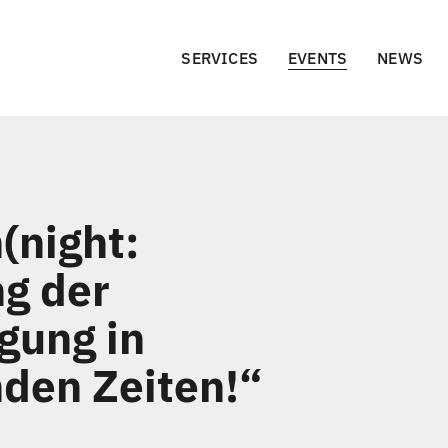
SERVICES
EVENTS
NEWS
(night:
ng der
gung in
den Zeiten!“