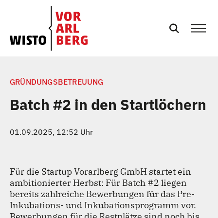
SERVICES
GRÜNDUNGSBETREUUNG
Batch #2 in den Startlöchern
EVENTS
01.09.2025, 12:52 Uhr
NEWS
PRESSE
Für die Startup Vorarlberg GmbH startet ein
ambitionierter Herbst: Für Batch #2 liegen
bereits zahlreiche Bewerbungen für das Pre-
PODCASTS
Inkubations- und Inkubationsprogramm vor.
Bewerbungen für die Restplätze sind noch bis