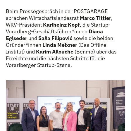
Beim Pressegespräch in der POSTGARAGE
sprachen Wirtschaftslandesrat
Marco Tittler
,
WKV-Präsident
Karlheinz Kopf
, die Startup-
Vorarlberg-Geschäftsführer
*
innen
Innen
Diana
Eglseder
und
Saša Filipović
sowie die beiden
Gründer
*
innen
Innen
Linda Meixner
(Das Offline
Institut) und
Karim Allouche
(Benmo) über das
Erreichte und die nächsten Schritte für die
Vorarlberger Startup-Szene.