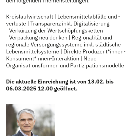
den folgenden Themenstellungen:
Kreislaufwirtschaft | Lebensmittelabfälle und -
verluste | Transparenz inkl. Digitalisierung
| Verkürzung der Wertschöpfungsketten
| Verpackung neu denken | Regionalität und
regionale Versorgungssysteme inkl. städtische
Lebensmittelsysteme | Direkte Produzent
*
innen
Inne
-
Konsument
*
innen
Innen
-Interaktion | Neue
Organisationsformen und Partizipationsmodelle
Die aktuelle Einreichung ist von 13.02. bis
06.03.2025 12.00 geöffnet.