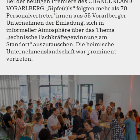
Bei der heutigen Premiere des CHANCENLAND
TEAM
VORARLBERG „Gipfe(r)ls“ folgten mehr als 70
Personalvertreter
*
innen
Innen
aus 55 Vorarlberger
Unternehmen der Einladung, sich in
KONTAKT
informeller Atmosphäre über das Thema
„technische Fachkräftegewinnung am
Standort“ auszutauschen. Die heimische
Unternehmenslandschaft war prominent
vertreten.